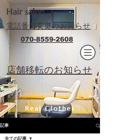
​Hair salon
電話番号変更のお知らせ
070-8559-2608
エフィラージュカット
​店舗移転のお知らせ
Real Clothes
記事
全ての記事