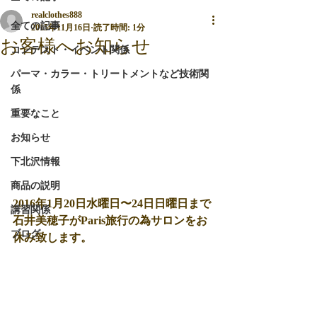
realclothes888
全ての記事
2015年11月16日
読了時間: 1分
お客様へお知らせ
コンテスト・イベント関係
パーマ・カラー・トリートメントなど技術関
係
重要なこと
お知らせ
下北沢情報
商品の説明
2016年1月20日水曜日〜24日日曜日まで
講習関係
石井美穂子がParis旅行の為サロンをお
ブログ
休み致します。 