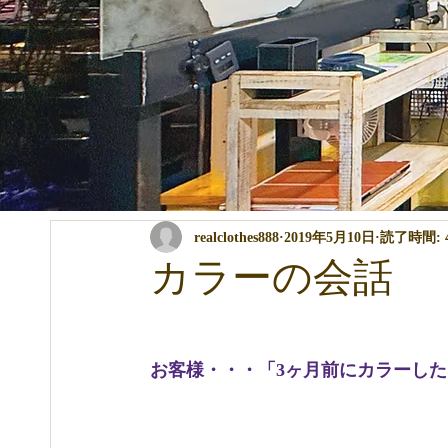
全ての記事
コンテスト・イベント関係
パーマ・カラー・ト
realclothes888
2019年5月10日
読了時間: 
商品の説明
講習関係
ブログ
カラーの会話
お客様・・・「3ヶ月前にカラーし