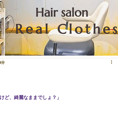
​Hair salon
Real Clothe
リートメントなど技術関係
重要なこと
お知らせ
下北沢情報
4分
たけど、綺麗なままでしょ？」