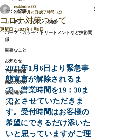
realclothes888
全ての記事
2020年7月26日
読了時間: 2分
コロナ対策ついて
コンテスト・イベント関係
更新日：
2021年1月8日
パーマ・カラー・トリートメントなど技術関
係
重要なこと
お知らせ
2021年1月6日より緊急事
下北沢情報
態宣言が解除されるま
商品の説明
で、営業時間を19：30ま
講習関係
でとさせていただきま
ブログ
す。受付時間はお客様の
希望にできるだけ添いた
いと思っていますがご理