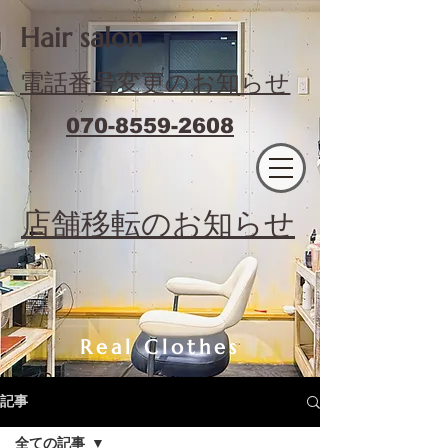
​Hair salon
電話番号変更のお知らせ
070-8559-2608
エフィラージュカット
​店舗移転のお知らせ
Real Clothes
記事
全ての記事