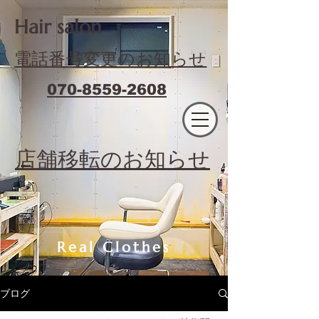
​Hair salon
電話番号変更のお知らせ
070-8559-2608
エフィラージュカット
​店舗移転のお知らせ
Real Clothes
ブログ