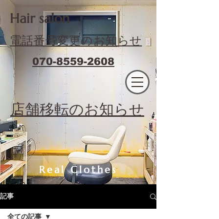
​Hair salon
電話番号変更のお知らせ
070-8559-2608
エフィラージュカット
​店舗移転のお知らせ
Real Clothes
記事
全ての記事