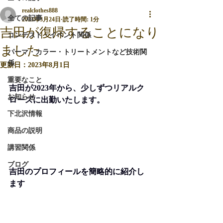
realclothes888
全ての記事
2023年3月24日
読了時間: 1分
吉田が復帰することになり
コンテスト・イベント関係
ました
パーマ・カラー・トリートメントなど技術関
係
更新日：
2023年8月1日
重要なこと
吉田が2023年から、少しずつリアルク
お知らせ
ローズに出勤いたします。
下北沢情報
商品の説明
講習関係
ブログ
吉田のプロフィールを簡略的に紹介し
ます