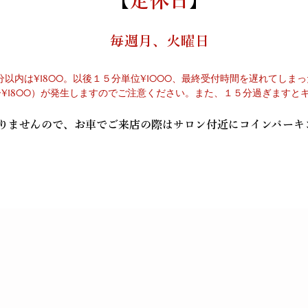
【
定休日
】
​
毎週月、火曜日
０分以内は¥1800。以後１５分単位¥1000、最終受付時間を遅れてし
ラー¥1800）が発生しますのでご注意ください。また、１５分過ぎますと
ありませんので、お車でご来店の際はサロン付近にコインパーキ