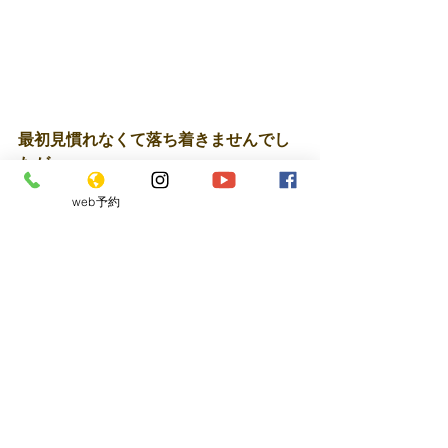
最初見慣れなくて落ち着きませんでし
たが 
2週間たった今 
web予約
髪もちょっと伸びてきて見慣れるよう
になりました。 
お客様や周りの方にも好評で 
自分自身もシャンプーや乾かすのがす
ごく楽になったので 
切ってよかったーーーー！！ 