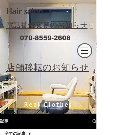
​Hair salon
電話番号変更のお知らせ
070-8559-2608
エフィラージュカット
​店舗移転のお知らせ
Real Clothes
記事
全ての記事