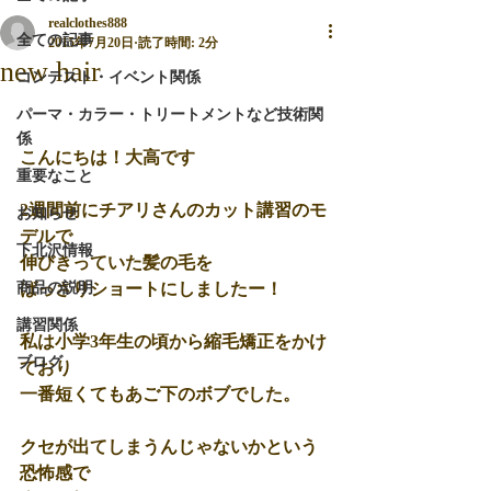
realclothes888
全ての記事
2015年7月20日
読了時間: 2分
new hair
コンテスト・イベント関係
パーマ・カラー・トリートメントなど技術関
係
こんにちは！大高です 
重要なこと
2週間前にチアリさんのカット講習のモ
お知らせ
デルで 
下北沢情報
伸びきっていた髪の毛を 
商品の説明
ばっさりショートにしましたー！ 
講習関係
私は小学3年生の頃から縮毛矯正をかけ
ブログ
ており 
一番短くてもあご下のボブでした。 
クセが出てしまうんじゃないかという
恐怖感で 