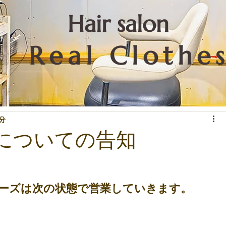
​Hair salon
Real Clothe
リートメントなど技術関係
重要なこと
お知らせ
下北沢情報
1分
についての告知
ーズは次の状態で営業していきます
。