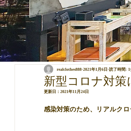
全ての記事
コンテスト・イベント関係
パーマ・カラー・ト
realclothes888
2021年1月6日
読了時間: 
商品の説明
講習関係
ブログ
新型コロナ対策
更新日：
2021年11月24日
感染対策のため、リアルクロ