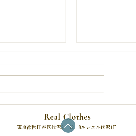
ニューのお知らせ
無事、6月12日オー
した
Real Clothes
​東京都世田谷区代沢2−42−8ルシエル代沢1F